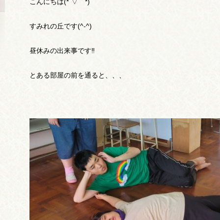
こんにちは(*´▽｀*)
すみれの丘です(^-^)
昼休みの出来事です‼
とある部屋の前を通ると、、、