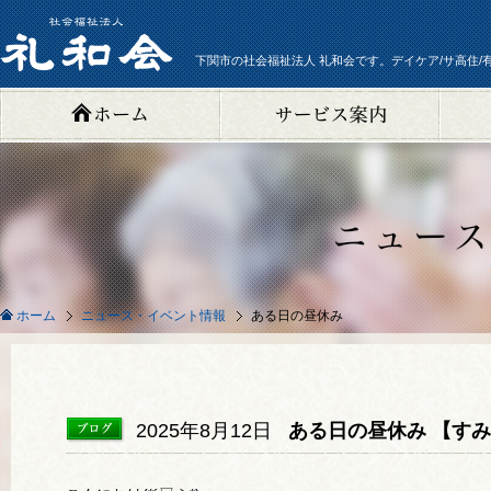
下関市の社会福祉法人 礼和会です。デイケア/サ高住/
ニュース・イベント情報
ある日の昼休み
ホーム
2025年8月12日
ある日の昼休み 【す