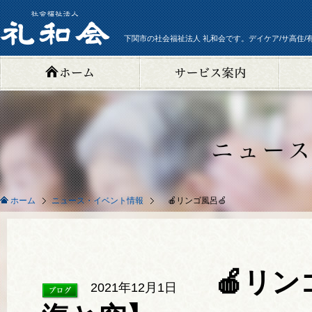
下関市の社会福祉法人 礼和会です。デイケア/サ高住/
ニュース・イベント情報
🍎リンゴ風呂🍏
ホーム
🍎リン
2021年12月1日