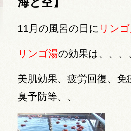
海と空】
11月の風呂の日に
リンゴ
リンゴ湯
の効果は、、、
美肌効果、疲労回復、免
臭予防等、
、